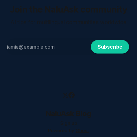
Join the NaluAsk community
AI tips for multilingual communities worldwide
Subscribe
NaluAsk Blog
Sign up
Powered by
Ghost