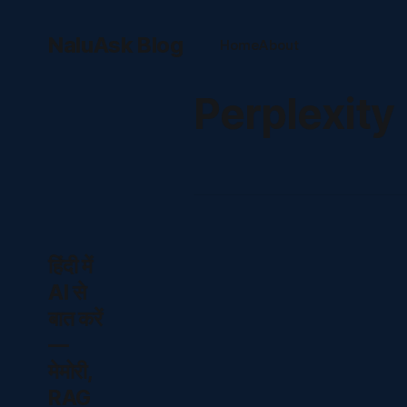
NaluAsk Blog
Home
About
Perplexity
हिंदी में
AI से
बात करें
—
मेमोरी,
RAG